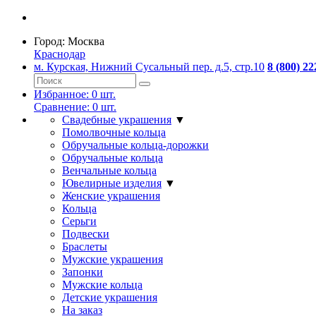
Город:
Москва
Краснодар
м. Курская, Нижний Сусальный пер. д.5, стр.10
8 (800) 22
Избранное:
0
шт.
Сравнение:
0
шт.
Свадебные украшения
▼
Помолвочные кольца
Обручальные кольца-дорожки
Обручальные кольца
Венчальные кольца
Ювелирные изделия
▼
Женские украшения
Кольца
Серьги
Подвески
Браслеты
Мужские украшения
Запонки
Мужские кольца
Детские украшения
На заказ