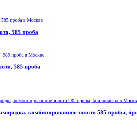
ото, 585 проба
лото, 585 проба
самородка, комбинированное золото 585 пробы, б