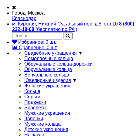
Город:
Москва
Краснодар
м. Курская, Нижний Сусальный пер. д.5, стр.10
8 (800)
222-18-08
(бесплатно по РФ)
Избранное:
0
шт.
Сравнение:
0
шт.
Свадебные украшения
▼
Помолвочные кольца
Обручальные кольца-дорожки
Обручальные кольца
Венчальные кольца
Ювелирные изделия
▼
Женские украшения
Кольца
Серьги
Подвески
Браслеты
Мужские украшения
Запонки
Мужские кольца
Детские украшения
На заказ