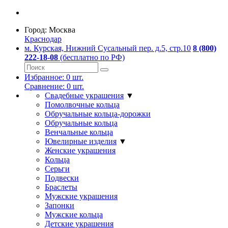
Город:
Москва
Краснодар
м. Курская, Нижний Сусальный пер. д.5, стр.10
8 (800)
222-18-08
(бесплатно по РФ)
Избранное:
0
шт.
Сравнение:
0
шт.
Свадебные украшения
▼
Помолвочные кольца
Обручальные кольца-дорожки
Обручальные кольца
Венчальные кольца
Ювелирные изделия
▼
Женские украшения
Кольца
Серьги
Подвески
Браслеты
Мужские украшения
Запонки
Мужские кольца
Детские украшения