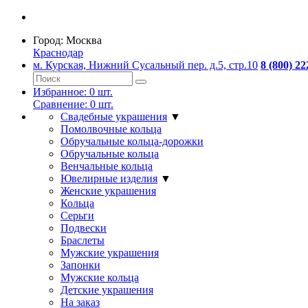
Город:
Москва
Краснодар
м. Курская, Нижний Сусальный пер. д.5, стр.10
8 (800) 22
Избранное:
0
шт.
Сравнение:
0
шт.
Свадебные украшения
▼
Помолвочные кольца
Обручальные кольца-дорожки
Обручальные кольца
Венчальные кольца
Ювелирные изделия
▼
Женские украшения
Кольца
Серьги
Подвески
Браслеты
Мужские украшения
Запонки
Мужские кольца
Детские украшения
На заказ