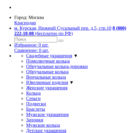
Город:
Москва
Краснодар
м. Курская, Нижний Сусальный пер. д.5, стр.10
8 (800)
222-18-08
(бесплатно по РФ)
Избранное:
0
шт.
Сравнение:
0
шт.
Свадебные украшения
▼
Помолвочные кольца
Обручальные кольца-дорожки
Обручальные кольца
Венчальные кольца
Ювелирные изделия
▼
Женские украшения
Кольца
Серьги
Подвески
Браслеты
Мужские украшения
Запонки
Мужские кольца
Детские украшения