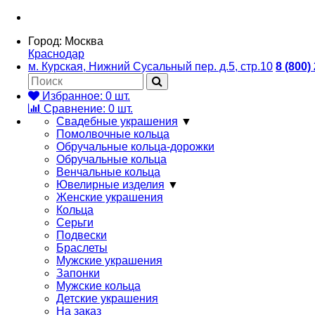
Город:
Москва
Краснодар
м. Курская, Нижний Сусальный пер. д.5, стр.10
8 (800)
Избранное:
0
шт.
Сравнение:
0
шт.
Свадебные украшения
▼
Помолвочные кольца
Обручальные кольца-дорожки
Обручальные кольца
Венчальные кольца
Ювелирные изделия
▼
Женские украшения
Кольца
Серьги
Подвески
Браслеты
Мужские украшения
Запонки
Мужские кольца
Детские украшения
На заказ