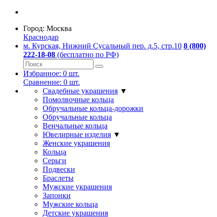
Город:
Москва
Краснодар
м. Курская, Нижний Сусальный пер. д.5, стр.10
8 (800)
222-18-08
(бесплатно по РФ)
Избранное:
0
шт.
Сравнение:
0
шт.
Свадебные украшения
▼
Помолвочные кольца
Обручальные кольца-дорожки
Обручальные кольца
Венчальные кольца
Ювелирные изделия
▼
Женские украшения
Кольца
Серьги
Подвески
Браслеты
Мужские украшения
Запонки
Мужские кольца
Детские украшения