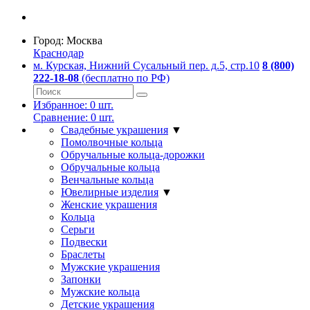
Город:
Москва
Краснодар
м. Курская, Нижний Сусальный пер. д.5, стр.10
8 (800)
222-18-08
(бесплатно по РФ)
Избранное:
0
шт.
Сравнение:
0
шт.
Свадебные украшения
▼
Помолвочные кольца
Обручальные кольца-дорожки
Обручальные кольца
Венчальные кольца
Ювелирные изделия
▼
Женские украшения
Кольца
Серьги
Подвески
Браслеты
Мужские украшения
Запонки
Мужские кольца
Детские украшения