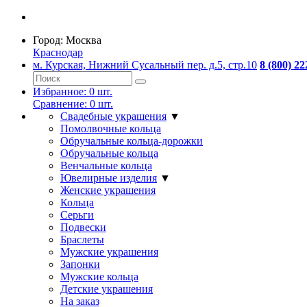
Город:
Москва
Краснодар
м. Курская, Нижний Сусальный пер. д.5, стр.10
8 (800) 22
Избранное:
0
шт.
Сравнение:
0
шт.
Свадебные украшения
▼
Помолвочные кольца
Обручальные кольца-дорожки
Обручальные кольца
Венчальные кольца
Ювелирные изделия
▼
Женские украшения
Кольца
Серьги
Подвески
Браслеты
Мужские украшения
Запонки
Мужские кольца
Детские украшения
На заказ