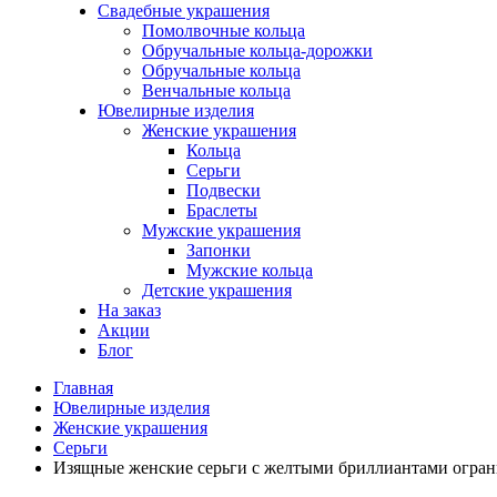
Свадебные украшения
Помолвочные кольца
Обручальные кольца-дорожки
Обручальные кольца
Венчальные кольца
Ювелирные изделия
Женские украшения
Кольца
Серьги
Подвески
Браслеты
Мужские украшения
Запонки
Мужские кольца
Детские украшения
На заказ
Акции
Блог
Главная
Ювелирные изделия
Женские украшения
Серьги
Изящные женские серьги с желтыми бриллиантами огранк