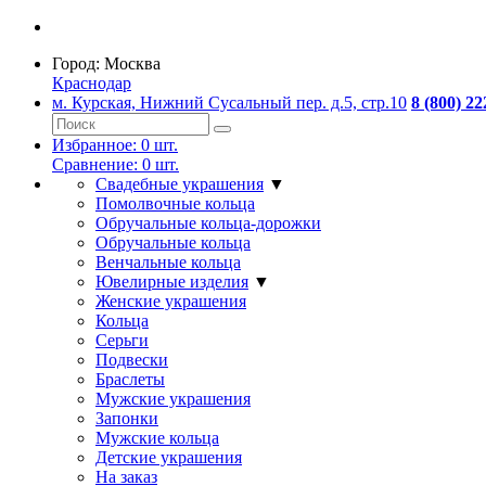
Город:
Москва
Краснодар
м. Курская, Нижний Сусальный пер. д.5, стр.10
8 (800) 22
Избранное:
0
шт.
Сравнение:
0
шт.
Свадебные украшения
▼
Помолвочные кольца
Обручальные кольца-дорожки
Обручальные кольца
Венчальные кольца
Ювелирные изделия
▼
Женские украшения
Кольца
Серьги
Подвески
Браслеты
Мужские украшения
Запонки
Мужские кольца
Детские украшения
На заказ