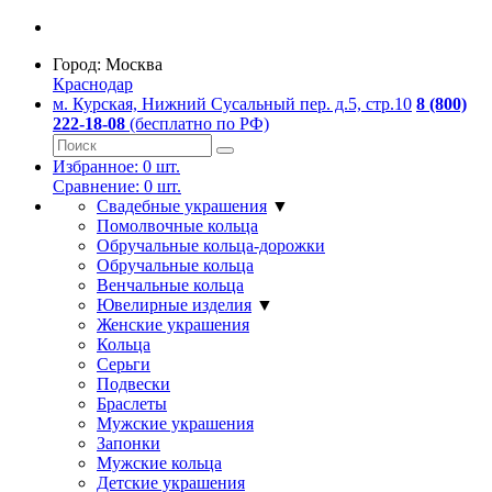
Город:
Москва
Краснодар
м. Курская, Нижний Сусальный пер. д.5, стр.10
8 (800)
222-18-08
(бесплатно по РФ)
Избранное:
0
шт.
Сравнение:
0
шт.
Свадебные украшения
▼
Помолвочные кольца
Обручальные кольца-дорожки
Обручальные кольца
Венчальные кольца
Ювелирные изделия
▼
Женские украшения
Кольца
Серьги
Подвески
Браслеты
Мужские украшения
Запонки
Мужские кольца
Детские украшения