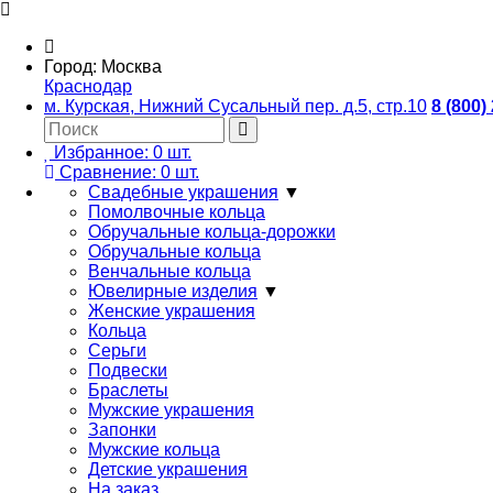
Город:
Москва
Краснодар
м. Курская, Нижний Сусальный пер. д.5, стр.10
8 (800)
Избранное:
0
шт.
Сравнение:
0
шт.
Свадебные украшения
▼
Помолвочные кольца
Обручальные кольца-дорожки
Обручальные кольца
Венчальные кольца
Ювелирные изделия
▼
Женские украшения
Кольца
Серьги
Подвески
Браслеты
Мужские украшения
Запонки
Мужские кольца
Детские украшения
На заказ