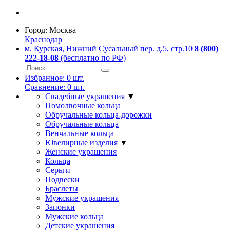
Город:
Москва
Краснодар
м. Курская, Нижний Сусальный пер. д.5, стр.10
8 (800)
222-18-08
(бесплатно по РФ)
Избранное:
0
шт.
Сравнение:
0
шт.
Свадебные украшения
▼
Помолвочные кольца
Обручальные кольца-дорожки
Обручальные кольца
Венчальные кольца
Ювелирные изделия
▼
Женские украшения
Кольца
Серьги
Подвески
Браслеты
Мужские украшения
Запонки
Мужские кольца
Детские украшения