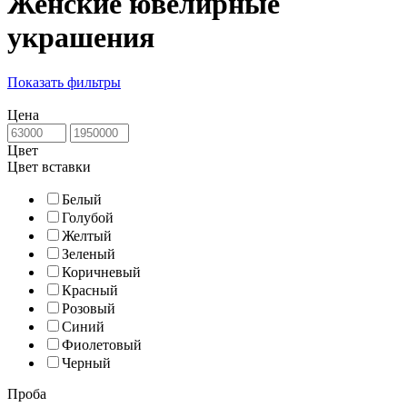
Женские ювелирные
украшения
Показать фильтры
Цена
Цвет
Цвет вставки
Белый
Голубой
Желтый
Зеленый
Коричневый
Красный
Розовый
Синий
Фиолетовый
Черный
Проба