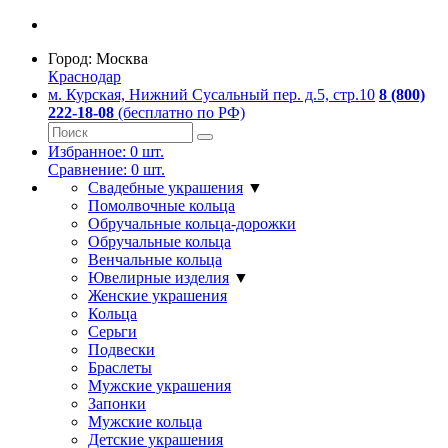
Город:
Москва
Краснодар
м. Курская, Нижний Сусальный пер. д.5, стр.10
8 (800)
222-18-08
(бесплатно по РФ)
Избранное:
0
шт.
Сравнение:
0
шт.
Свадебные украшения
▼
Помолвочные кольца
Обручальные кольца-дорожки
Обручальные кольца
Венчальные кольца
Ювелирные изделия
▼
Женские украшения
Кольца
Серьги
Подвески
Браслеты
Мужские украшения
Запонки
Мужские кольца
Детские украшения