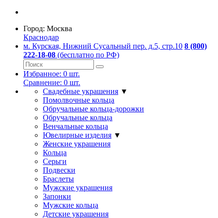
Город:
Москва
Краснодар
м. Курская, Нижний Сусальный пер. д.5, стр.10
8 (800)
222-18-08
(бесплатно по РФ)
Избранное:
0
шт.
Сравнение:
0
шт.
Свадебные украшения
▼
Помолвочные кольца
Обручальные кольца-дорожки
Обручальные кольца
Венчальные кольца
Ювелирные изделия
▼
Женские украшения
Кольца
Серьги
Подвески
Браслеты
Мужские украшения
Запонки
Мужские кольца
Детские украшения