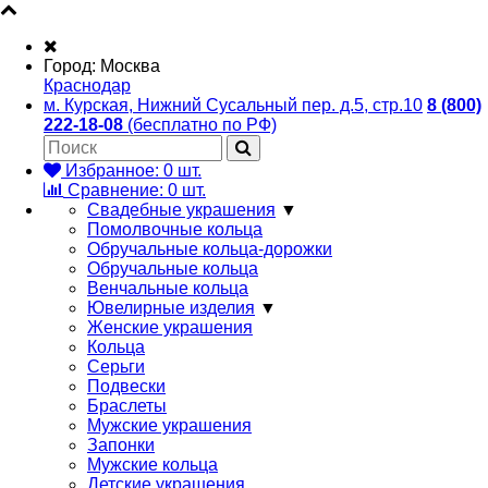
Город:
Москва
Краснодар
м. Курская, Нижний Сусальный пер. д.5, стр.10
8 (800)
222-18-08
(бесплатно по РФ)
Избранное:
0
шт.
Сравнение:
0
шт.
Свадебные украшения
▼
Помолвочные кольца
Обручальные кольца-дорожки
Обручальные кольца
Венчальные кольца
Ювелирные изделия
▼
Женские украшения
Кольца
Серьги
Подвески
Браслеты
Мужские украшения
Запонки
Мужские кольца
Детские украшения