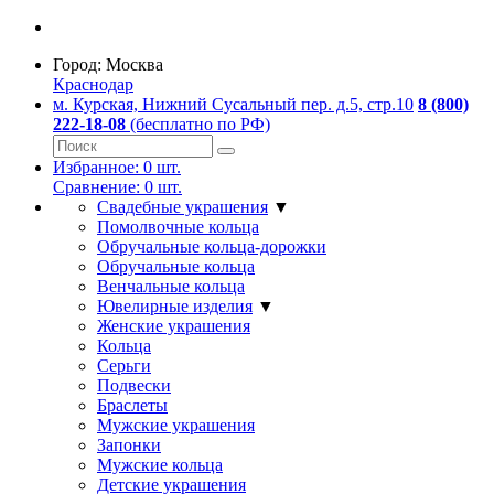
Город:
Москва
Краснодар
м. Курская, Нижний Сусальный пер. д.5, стр.10
8 (800)
222-18-08
(бесплатно по РФ)
Избранное:
0
шт.
Сравнение:
0
шт.
Свадебные украшения
▼
Помолвочные кольца
Обручальные кольца-дорожки
Обручальные кольца
Венчальные кольца
Ювелирные изделия
▼
Женские украшения
Кольца
Серьги
Подвески
Браслеты
Мужские украшения
Запонки
Мужские кольца
Детские украшения