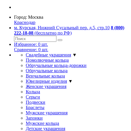
Город:
Москва
Краснодар
м. Курская, Нижний Сусальный пер. д.5, стр.10
8 (800)
222-18-08
(бесплатно по РФ)
Избранное:
0
шт.
Сравнение:
0
шт.
Свадебные украшения
▼
Помолвочные кольца
Обручальные кольца-дорожки
Обручальные кольца
Венчальные кольца
Ювелирные изделия
▼
Женские украшения
Кольца
Серьги
Подвески
Браслеты
Мужские украшения
Запонки
Мужские кольца
Детские украшения