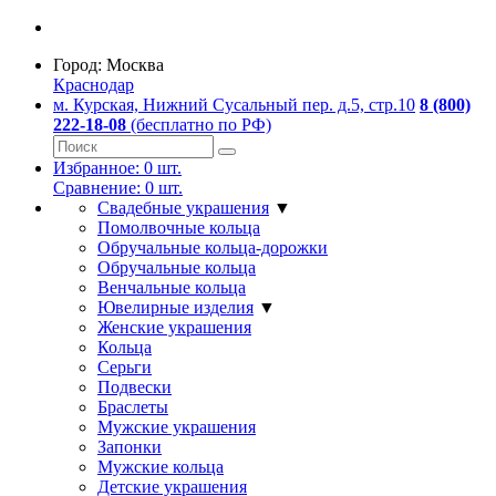
Город:
Москва
Краснодар
м. Курская, Нижний Сусальный пер. д.5, стр.10
8 (800)
222-18-08
(бесплатно по РФ)
Избранное:
0
шт.
Сравнение:
0
шт.
Свадебные украшения
▼
Помолвочные кольца
Обручальные кольца-дорожки
Обручальные кольца
Венчальные кольца
Ювелирные изделия
▼
Женские украшения
Кольца
Серьги
Подвески
Браслеты
Мужские украшения
Запонки
Мужские кольца
Детские украшения