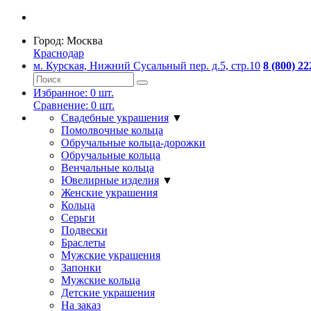
Город:
Москва
Краснодар
м. Курская, Нижний Сусальный пер. д.5, стр.10
8 (800) 22
Избранное:
0
шт.
Сравнение:
0
шт.
Свадебные украшения
▼
Помолвочные кольца
Обручальные кольца-дорожки
Обручальные кольца
Венчальные кольца
Ювелирные изделия
▼
Женские украшения
Кольца
Серьги
Подвески
Браслеты
Мужские украшения
Запонки
Мужские кольца
Детские украшения
На заказ