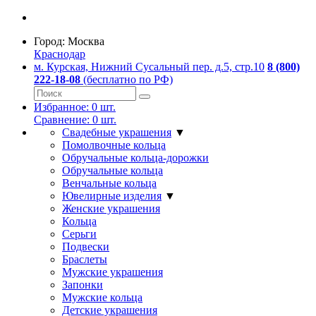
Город:
Москва
Краснодар
м. Курская, Нижний Сусальный пер. д.5, стр.10
8 (800)
222-18-08
(бесплатно по РФ)
Избранное:
0
шт.
Сравнение:
0
шт.
Свадебные украшения
▼
Помолвочные кольца
Обручальные кольца-дорожки
Обручальные кольца
Венчальные кольца
Ювелирные изделия
▼
Женские украшения
Кольца
Серьги
Подвески
Браслеты
Мужские украшения
Запонки
Мужские кольца
Детские украшения