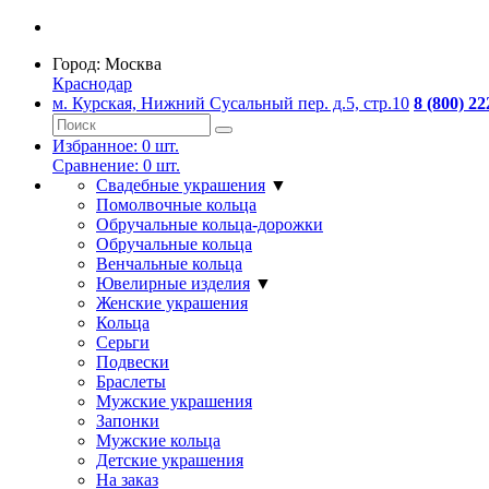
Город:
Москва
Краснодар
м. Курская, Нижний Сусальный пер. д.5, стр.10
8 (800) 22
Избранное:
0
шт.
Сравнение:
0
шт.
Свадебные украшения
▼
Помолвочные кольца
Обручальные кольца-дорожки
Обручальные кольца
Венчальные кольца
Ювелирные изделия
▼
Женские украшения
Кольца
Серьги
Подвески
Браслеты
Мужские украшения
Запонки
Мужские кольца
Детские украшения
На заказ