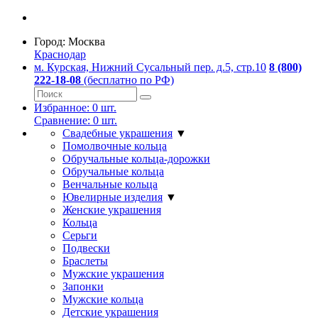
Город:
Москва
Краснодар
м. Курская, Нижний Сусальный пер. д.5, стр.10
8 (800)
222-18-08
(бесплатно по РФ)
Избранное:
0
шт.
Сравнение:
0
шт.
Свадебные украшения
▼
Помолвочные кольца
Обручальные кольца-дорожки
Обручальные кольца
Венчальные кольца
Ювелирные изделия
▼
Женские украшения
Кольца
Серьги
Подвески
Браслеты
Мужские украшения
Запонки
Мужские кольца
Детские украшения