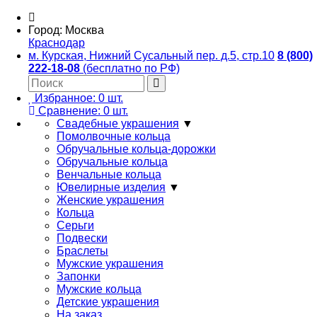
Город:
Москва
Краснодар
м. Курская, Нижний Сусальный пер. д.5, стр.10
8 (800)
222-18-08
(бесплатно по РФ)
Избранное:
0
шт.
Сравнение:
0
шт.
Свадебные украшения
▼
Помолвочные кольца
Обручальные кольца-дорожки
Обручальные кольца
Венчальные кольца
Ювелирные изделия
▼
Женские украшения
Кольца
Серьги
Подвески
Браслеты
Мужские украшения
Запонки
Мужские кольца
Детские украшения
На заказ