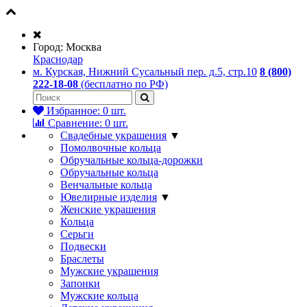
Город:
Москва
Краснодар
м. Курская, Нижний Сусальный пер. д.5, стр.10
8 (800)
222-18-08
(бесплатно по РФ)
Избранное:
0
шт.
Сравнение:
0
шт.
Свадебные украшения
▼
Помолвочные кольца
Обручальные кольца-дорожки
Обручальные кольца
Венчальные кольца
Ювелирные изделия
▼
Женские украшения
Кольца
Серьги
Подвески
Браслеты
Мужские украшения
Запонки
Мужские кольца