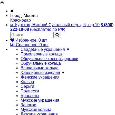
Город:
Москва
Краснодар
м. Курская, Нижний Сусальный пер. д.5, стр.10
8 (800)
222-18-08
(бесплатно по РФ)
Избранное:
0
шт.
Сравнение:
0
шт.
Свадебные украшения
▼
Помолвочные кольца
Обручальные кольца-дорожки
Обручальные кольца
Венчальные кольца
Ювелирные изделия
▼
Женские украшения
Кольца
Серьги
Подвески
Браслеты
Мужские украшения
Запонки
Мужские кольца
Детские украшения