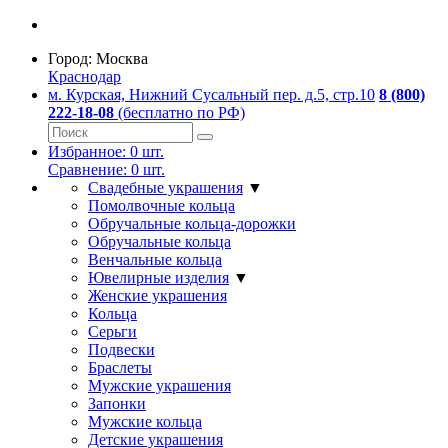
Город:
Москва
Краснодар
м. Курская, Нижний Сусальный пер. д.5, стр.10
8 (800)
222-18-08
(бесплатно по РФ)
Избранное:
0
шт.
Сравнение:
0
шт.
Свадебные украшения
▼
Помолвочные кольца
Обручальные кольца-дорожки
Обручальные кольца
Венчальные кольца
Ювелирные изделия
▼
Женские украшения
Кольца
Серьги
Подвески
Браслеты
Мужские украшения
Запонки
Мужские кольца
Детские украшения