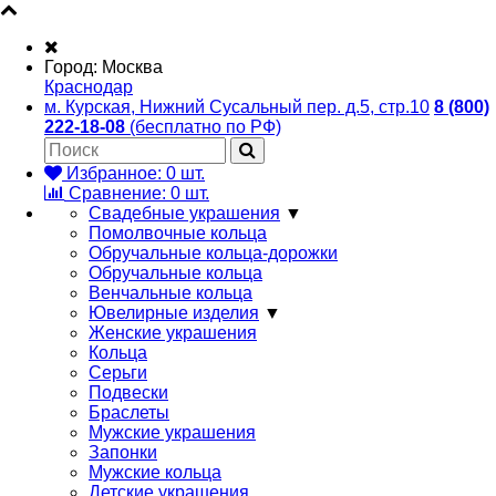
Город:
Москва
Краснодар
м. Курская, Нижний Сусальный пер. д.5, стр.10
8 (800)
222-18-08
(бесплатно по РФ)
Избранное:
0
шт.
Сравнение:
0
шт.
Свадебные украшения
▼
Помолвочные кольца
Обручальные кольца-дорожки
Обручальные кольца
Венчальные кольца
Ювелирные изделия
▼
Женские украшения
Кольца
Серьги
Подвески
Браслеты
Мужские украшения
Запонки
Мужские кольца
Детские украшения