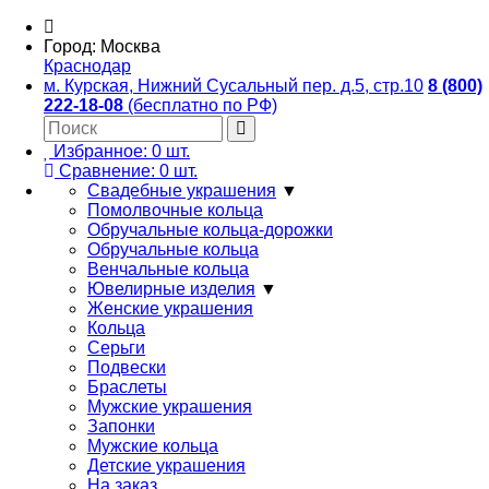
Город:
Москва
Краснодар
м. Курская, Нижний Сусальный пер. д.5, стр.10
8 (800)
222-18-08
(бесплатно по РФ)
Избранное:
0
шт.
Сравнение:
0
шт.
Свадебные украшения
▼
Помолвочные кольца
Обручальные кольца-дорожки
Обручальные кольца
Венчальные кольца
Ювелирные изделия
▼
Женские украшения
Кольца
Серьги
Подвески
Браслеты
Мужские украшения
Запонки
Мужские кольца
Детские украшения
На заказ