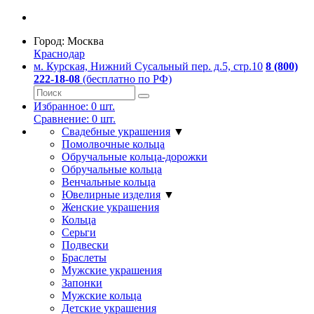
Город:
Москва
Краснодар
м. Курская, Нижний Сусальный пер. д.5, стр.10
8 (800)
222-18-08
(бесплатно по РФ)
Избранное:
0
шт.
Сравнение:
0
шт.
Свадебные украшения
▼
Помолвочные кольца
Обручальные кольца-дорожки
Обручальные кольца
Венчальные кольца
Ювелирные изделия
▼
Женские украшения
Кольца
Серьги
Подвески
Браслеты
Мужские украшения
Запонки
Мужские кольца
Детские украшения