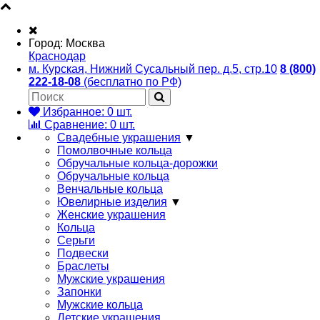
Город:
Москва
Краснодар
м. Курская, Нижний Сусальный пер. д.5, стр.10
8 (800)
222-18-08
(бесплатно по РФ)
Избранное:
0
шт.
Сравнение:
0
шт.
Свадебные украшения
▼
Помолвочные кольца
Обручальные кольца-дорожки
Обручальные кольца
Венчальные кольца
Ювелирные изделия
▼
Женские украшения
Кольца
Серьги
Подвески
Браслеты
Мужские украшения
Запонки
Мужские кольца
Детские украшения