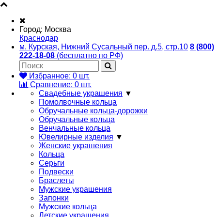
Город:
Москва
Краснодар
м. Курская, Нижний Сусальный пер. д.5, стр.10
8 (800)
222-18-08
(бесплатно по РФ)
Избранное:
0
шт.
Сравнение:
0
шт.
Свадебные украшения
▼
Помолвочные кольца
Обручальные кольца-дорожки
Обручальные кольца
Венчальные кольца
Ювелирные изделия
▼
Женские украшения
Кольца
Серьги
Подвески
Браслеты
Мужские украшения
Запонки
Мужские кольца
Детские украшения