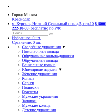
Город:
Москва
Краснодар
м. Курская, Нижний Сусальный пер. д.5, стр.10
8 (800)
222-18-08
(бесплатно по РФ)
Избранное:
0
шт.
Сравнение:
0
шт.
Свадебные украшения
▼
Помолвочные кольца
Обручальные кольца-дорожки
Обручальные кольца
Венчальные кольца
Ювелирные изделия
▼
Женские украшения
Кольца
Серьги
Подвески
Браслеты
Мужские украшения
Запонки
Мужские кольца
Детские украшения