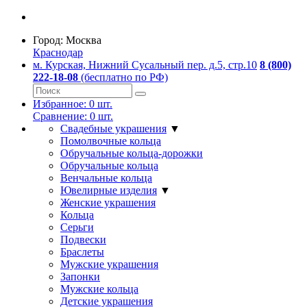
Город:
Москва
Краснодар
м. Курская, Нижний Сусальный пер. д.5, стр.10
8 (800)
222-18-08
(бесплатно по РФ)
Избранное:
0
шт.
Сравнение:
0
шт.
Свадебные украшения
▼
Помолвочные кольца
Обручальные кольца-дорожки
Обручальные кольца
Венчальные кольца
Ювелирные изделия
▼
Женские украшения
Кольца
Серьги
Подвески
Браслеты
Мужские украшения
Запонки
Мужские кольца
Детские украшения