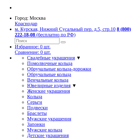
Город:
Москва
Краснодар
м. Курская, Нижний Сусальный пер. д.5, стр.10
8 (800)
222-18-08
(бесплатно по РФ)
Избранное:
0
шт.
Сравнение:
0
шт.
Свадебные украшения
▼
Помолвочные кольца
Обручальные кольца-дорожки
Обручальные кольца
Венчальные кольца
Ювелирные изделия
▼
Женские украшения
Кольца
Серьги
Подвески
Браслеты
Мужские украшения
Запонки
Мужские кольца
Детские украшения