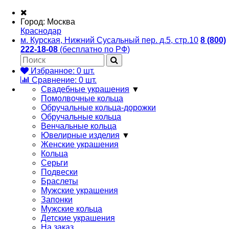
Город:
Москва
Краснодар
м. Курская, Нижний Сусальный пер. д.5, стр.10
8 (800)
222-18-08
(бесплатно по РФ)
Избранное:
0
шт.
Сравнение:
0
шт.
Свадебные украшения
▼
Помолвочные кольца
Обручальные кольца-дорожки
Обручальные кольца
Венчальные кольца
Ювелирные изделия
▼
Женские украшения
Кольца
Серьги
Подвески
Браслеты
Мужские украшения
Запонки
Мужские кольца
Детские украшения
На заказ