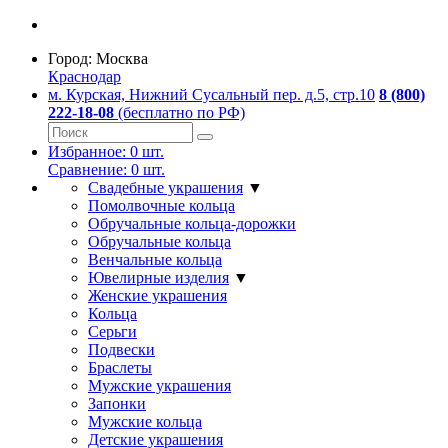
Город:
Москва
Краснодар
м. Курская, Нижний Сусальный пер. д.5, стр.10
8 (800)
222-18-08
(бесплатно по РФ)
Избранное:
0
шт.
Сравнение:
0
шт.
Свадебные украшения
▼
Помолвочные кольца
Обручальные кольца-дорожки
Обручальные кольца
Венчальные кольца
Ювелирные изделия
▼
Женские украшения
Кольца
Серьги
Подвески
Браслеты
Мужские украшения
Запонки
Мужские кольца
Детские украшения