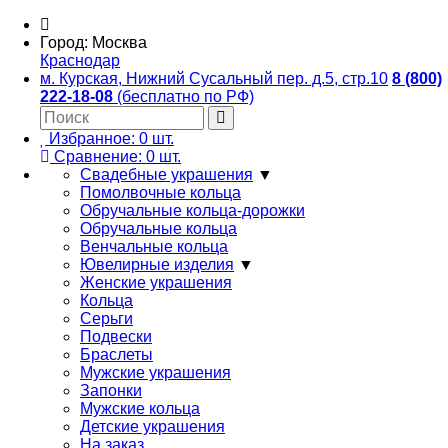
Город:
Москва
Краснодар
м. Курская, Нижний Сусальный пер. д.5, стр.10
8 (800)
222-18-08
(бесплатно по РФ)
Избранное:
0
шт.
Сравнение:
0
шт.
Свадебные украшения
▼
Помолвочные кольца
Обручальные кольца-дорожки
Обручальные кольца
Венчальные кольца
Ювелирные изделия
▼
Женские украшения
Кольца
Серьги
Подвески
Браслеты
Мужские украшения
Запонки
Мужские кольца
Детские украшения
На заказ