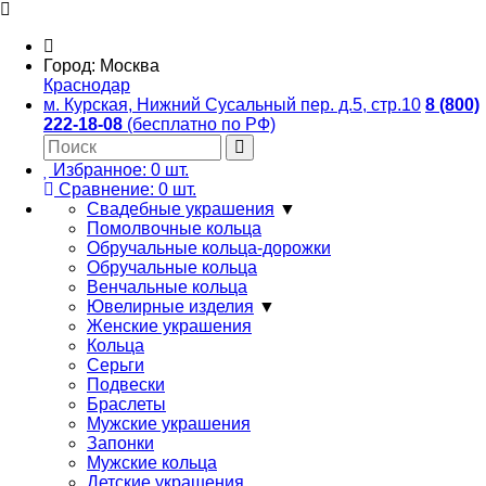
Город:
Москва
Краснодар
м. Курская, Нижний Сусальный пер. д.5, стр.10
8 (800)
222-18-08
(бесплатно по РФ)
Избранное:
0
шт.
Сравнение:
0
шт.
Свадебные украшения
▼
Помолвочные кольца
Обручальные кольца-дорожки
Обручальные кольца
Венчальные кольца
Ювелирные изделия
▼
Женские украшения
Кольца
Серьги
Подвески
Браслеты
Мужские украшения
Запонки
Мужские кольца
Детские украшения