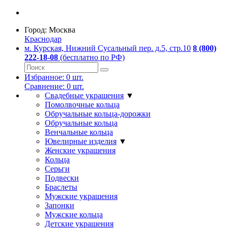
Город:
Москва
Краснодар
м. Курская, Нижний Сусальный пер. д.5, стр.10
8 (800)
222-18-08
(бесплатно по РФ)
Избранное:
0
шт.
Сравнение:
0
шт.
Свадебные украшения
▼
Помолвочные кольца
Обручальные кольца-дорожки
Обручальные кольца
Венчальные кольца
Ювелирные изделия
▼
Женские украшения
Кольца
Серьги
Подвески
Браслеты
Мужские украшения
Запонки
Мужские кольца
Детские украшения