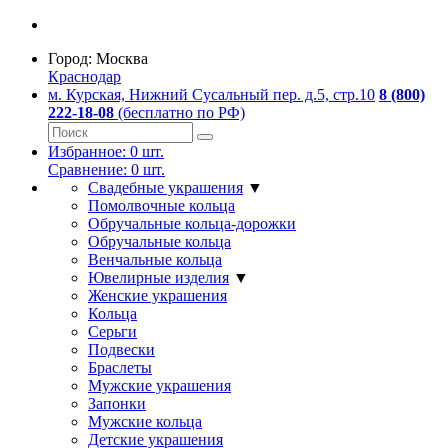
Город:
Москва
Краснодар
м. Курская, Нижний Сусальный пер. д.5, стр.10
8 (800)
222-18-08
(бесплатно по РФ)
Избранное:
0
шт.
Сравнение:
0
шт.
Свадебные украшения
▼
Помолвочные кольца
Обручальные кольца-дорожки
Обручальные кольца
Венчальные кольца
Ювелирные изделия
▼
Женские украшения
Кольца
Серьги
Подвески
Браслеты
Мужские украшения
Запонки
Мужские кольца
Детские украшения