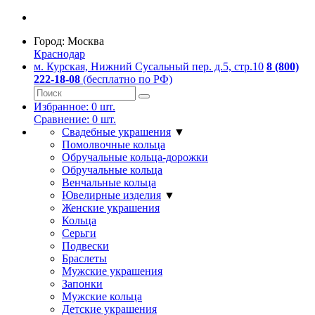
Город:
Москва
Краснодар
м. Курская, Нижний Сусальный пер. д.5, стр.10
8 (800)
222-18-08
(бесплатно по РФ)
Избранное:
0
шт.
Сравнение:
0
шт.
Свадебные украшения
▼
Помолвочные кольца
Обручальные кольца-дорожки
Обручальные кольца
Венчальные кольца
Ювелирные изделия
▼
Женские украшения
Кольца
Серьги
Подвески
Браслеты
Мужские украшения
Запонки
Мужские кольца
Детские украшения