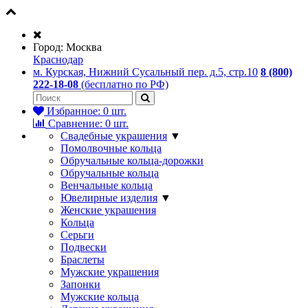
Город:
Москва
Краснодар
м. Курская, Нижний Сусальный пер. д.5, стр.10
8 (800)
222-18-08
(бесплатно по РФ)
Избранное:
0
шт.
Сравнение:
0
шт.
Свадебные украшения
▼
Помолвочные кольца
Обручальные кольца-дорожки
Обручальные кольца
Венчальные кольца
Ювелирные изделия
▼
Женские украшения
Кольца
Серьги
Подвески
Браслеты
Мужские украшения
Запонки
Мужские кольца