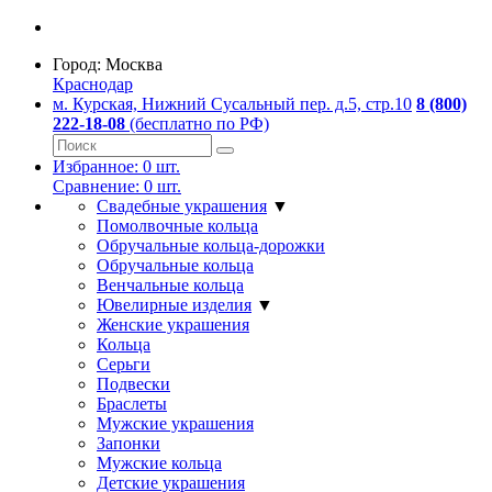
Город:
Москва
Краснодар
м. Курская, Нижний Сусальный пер. д.5, стр.10
8 (800)
222-18-08
(бесплатно по РФ)
Избранное:
0
шт.
Сравнение:
0
шт.
Свадебные украшения
▼
Помолвочные кольца
Обручальные кольца-дорожки
Обручальные кольца
Венчальные кольца
Ювелирные изделия
▼
Женские украшения
Кольца
Серьги
Подвески
Браслеты
Мужские украшения
Запонки
Мужские кольца
Детские украшения