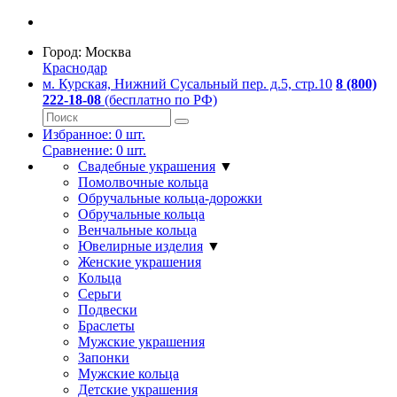
Город:
Москва
Краснодар
м. Курская, Нижний Сусальный пер. д.5, стр.10
8 (800)
222-18-08
(бесплатно по РФ)
Избранное:
0
шт.
Сравнение:
0
шт.
Свадебные украшения
▼
Помолвочные кольца
Обручальные кольца-дорожки
Обручальные кольца
Венчальные кольца
Ювелирные изделия
▼
Женские украшения
Кольца
Серьги
Подвески
Браслеты
Мужские украшения
Запонки
Мужские кольца
Детские украшения