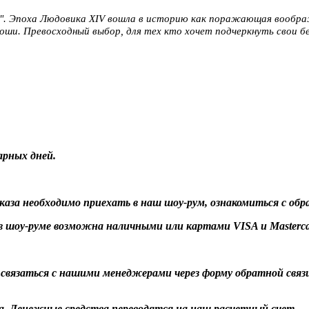
 ". Эпоха Людовика XIV вошла в историю как поражающая воображ
коши. Превосходный выбор, для тех кто хочет подчеркнуть свои б
арных дней.
заказа необходимо приехать в наш шоу-рум, ознакомиться с об
 шоу-руме возможна наличными или картами VISA и Masterca
о связаться с нашими менеджерами через форму обратной связ
а. Денежные средства переводятся на наш расчетный счет.