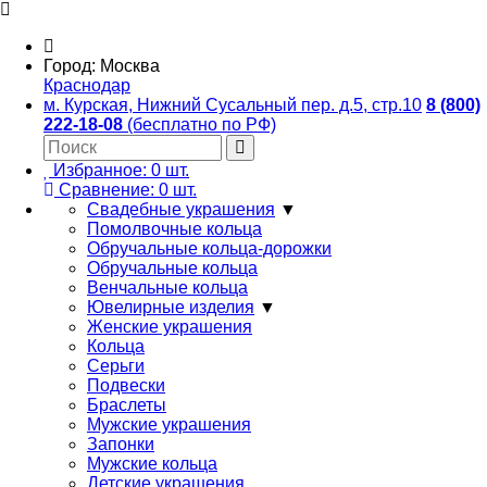
Город:
Москва
Краснодар
м. Курская, Нижний Сусальный пер. д.5, стр.10
8 (800)
222-18-08
(бесплатно по РФ)
Избранное:
0
шт.
Сравнение:
0
шт.
Свадебные украшения
▼
Помолвочные кольца
Обручальные кольца-дорожки
Обручальные кольца
Венчальные кольца
Ювелирные изделия
▼
Женские украшения
Кольца
Серьги
Подвески
Браслеты
Мужские украшения
Запонки
Мужские кольца
Детские украшения