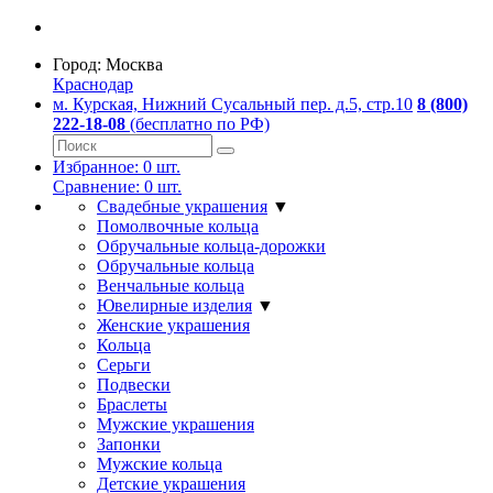
Город:
Москва
Краснодар
м. Курская, Нижний Сусальный пер. д.5, стр.10
8 (800)
222-18-08
(бесплатно по РФ)
Избранное:
0
шт.
Сравнение:
0
шт.
Свадебные украшения
▼
Помолвочные кольца
Обручальные кольца-дорожки
Обручальные кольца
Венчальные кольца
Ювелирные изделия
▼
Женские украшения
Кольца
Серьги
Подвески
Браслеты
Мужские украшения
Запонки
Мужские кольца
Детские украшения