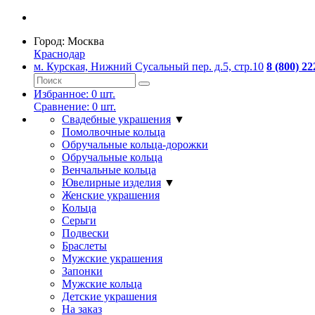
Город:
Москва
Краснодар
м. Курская, Нижний Сусальный пер. д.5, стр.10
8 (800) 22
Избранное:
0
шт.
Сравнение:
0
шт.
Свадебные украшения
▼
Помолвочные кольца
Обручальные кольца-дорожки
Обручальные кольца
Венчальные кольца
Ювелирные изделия
▼
Женские украшения
Кольца
Серьги
Подвески
Браслеты
Мужские украшения
Запонки
Мужские кольца
Детские украшения
На заказ