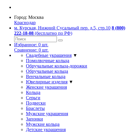
Город:
Москва
Краснодар
м. Курская, Нижний Сусальный пер. д.5, стр.10
8 (800)
222-18-08
(бесплатно по РФ)
Избранное:
0
шт.
Сравнение:
0
шт.
Свадебные украшения
▼
Помолвочные кольца
Обручальные кольца-дорожки
Обручальные кольца
Венчальные кольца
Ювелирные изделия
▼
Женские украшения
Кольца
Серьги
Подвески
Браслеты
Мужские украшения
Запонки
Мужские кольца
Детские украшения